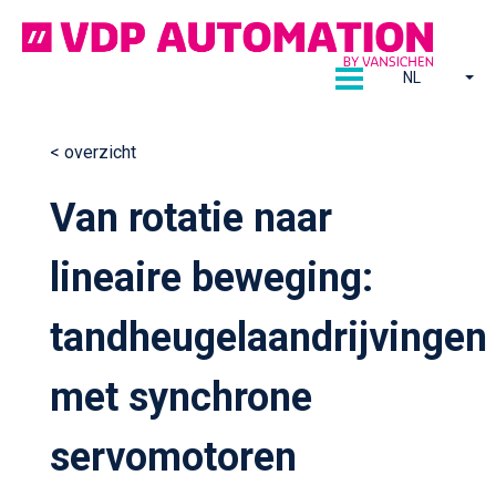
Ga
naar
de
NL
inhoud
< overzicht
Continue
Van rotatie naar
reading
lineaire beweging:
tandheugelaandrijvingen
met synchrone
servomotoren