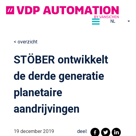
Ga
naar
de
NL
inhoud
< overzicht
Continue
STÖBER ontwikkelt
reading
de derde generatie
planetaire
aandrijvingen
19 december 2019
deel: