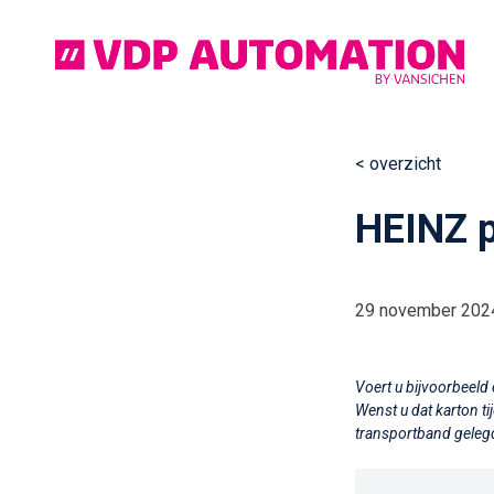
Ga
naar
de
inhoud
< overzicht
Continue
HEINZ p
reading
29 november 202
Voert u bijvoorbeeld
Wenst u dat karton t
transportband gele