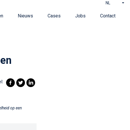
NL
en
Nieuws
Cases
Jobs
Contact
gen
l:
elheid op een