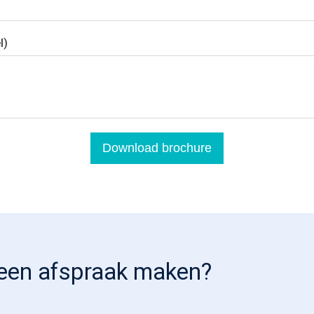
l)
Download brochure
e een afspraak maken?