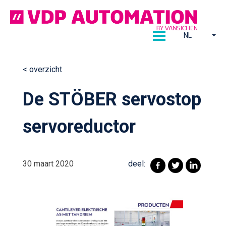
Ga
naar
de
NL
inhoud
< overzicht
Continue
De STÖBER servostop
reading
servoreductor
30 maart 2020
deel: