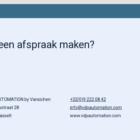
e een afspraak maken?
UTOMATION by Vansichen
+32(0)9 222 08 42
sstraat 28
info@vdpautomation.com
asselt
www.vdpautomation.com