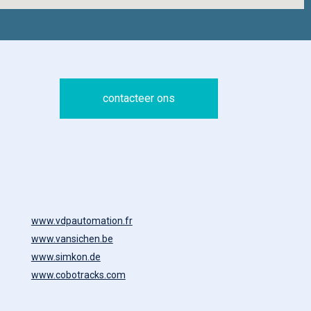
contacteer ons
www.vdpautomation.fr
www.vansichen.be
www.simkon.de
www.cobotracks.com