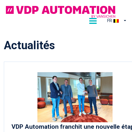
Ga
naar
de
FR
inhoud
Actualités
VDP Automation franchit une nouvelle éta