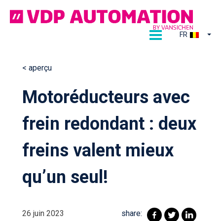
Ga
naar
de
FR
inhoud
< aperçu
Continue
Motoréducteurs avec
reading
frein redondant : deux
freins valent mieux
qu’un seul!
26 juin 2023
share: