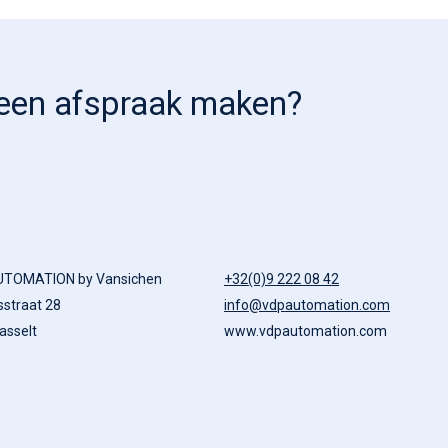
e een afspraak maken?
UTOMATION by Vansichen
+32(0)9 222 08 42
sstraat 28
info@vdpautomation.com
asselt
www.vdpautomation.com