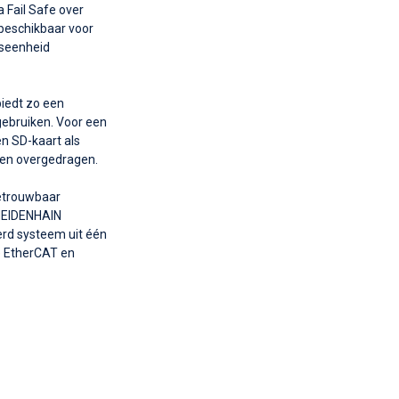
 Fail Safe over
 beschikbaar voor
gseenheid
iedt zo een
 gebruiken. Voor een
n SD-kaart als
den overgedragen.
betrouwbaar
 HEIDENHAIN
erd systeem uit één
e EtherCAT en