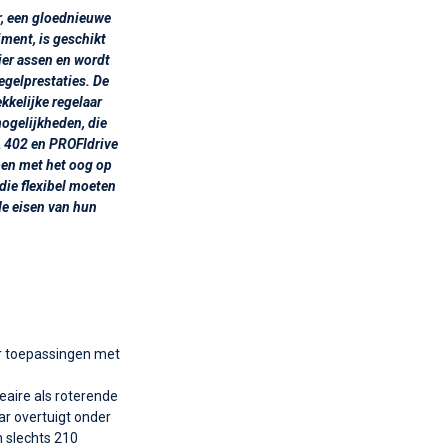
r, een gloednieuwe
ment, is geschikt
er assen en wordt
egelprestaties. De
kelijke regelaar
mogelijkheden, die
A 402 en PROFIdrive
pen met het oog op
die flexibel moeten
e eisen van hun
or toepassingen met
eaire als roterende
r overtuigt onder
 slechts 210