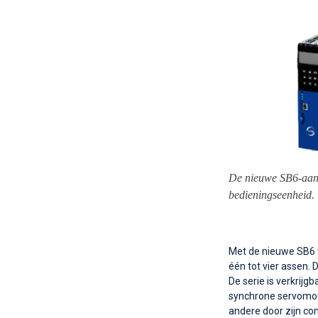
De nieuwe SB6-aand
bedieningseenheid.
Met de nieuwe SB6 v
één tot vier assen. 
De serie is verkrijg
synchrone servomot
andere door zijn co