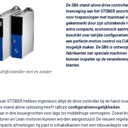
De SB6 stand-alone drive controlle
toevoeging aan het STÖBER assorti
voor toepassingen met maximaal vi
gekenmerkt door zijn uitstekende r
extra compacte, economisch aantrek
beschikt over talrijke configuratie
een perfecte motion control via Ci
mogelijk maken. De SB6 is ontwor
fabrikanten van speciale machines 
kunnen inspelen op de veranderend
klanten.
rijfcontroller
met en zonder
an STÖBER hebben ingenieurs altijd de drive controller bij de hand vo
De stand-alone oplossing heeft talloze
configuratiemogelijkheden
.
baar in drie bouwgrootten voor lage tot middelhoge vermogens. Zowel lin
oren en Lean-motoren kunnen worden aangestuurd. De nieuwe regelaa
mpacte afmetingen: hij past in schakelkasten met een inbouwdiepte van