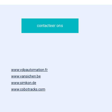
contacteer ons
www.vdpautomation.fr
www.vansichen.be
www.simkon.de
www.cobotracks.com