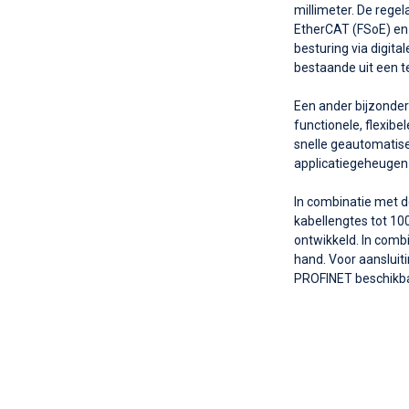
millimeter. De rege
EtherCAT (FSoE) en P
besturing via digita
bestaande uit een t
Een ander bijzonder
functionele, flexibe
snelle geautomatise
applicatiegeheugen
In combinatie met d
kabellengtes tot 1
ontwikkeld. In comb
hand. Voor aanslui
PROFINET beschikba