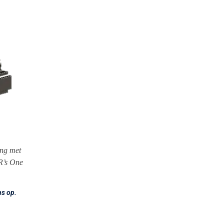
ing met
R’s One
s op.