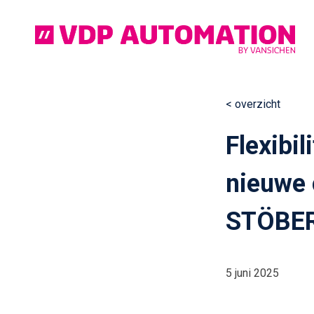
Ga
naar
de
inhoud
< overzicht
Continue
Flexibil
reading
nieuwe 
STÖBER 
5 juni 2025