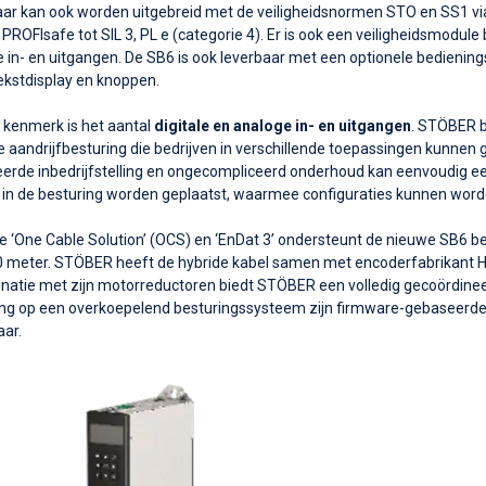
laar kan ook worden uitgebreid met de veiligheidsnormen STO en SS1 via
ROFIsafe tot SIL 3, PL e (categorie 4). Er is ook een veiligheidsmodule
le in- en uitgangen. De SB6 is ook leverbaar met een optionele bedienin
ekstdisplay en knoppen.
 kenmerk is het aantal
digitale en analoge in- en uitgangen
. STÖBER b
le aandrijfbesturing die bedrijven in verschillende toepassingen kunnen
erde inbedrijfstelling en ongecompliceerd onderhoud kan eenvoudig ee
 in de besturing worden geplaatst, waarmee configuraties kunnen wor
e ‘One Cable Solution’ (OCS) en ‘EnDat 3’ ondersteunt de nieuwe SB6 
00 meter. STÖBER heeft de hybride kabel samen met encoderfabrikant
inatie met zijn motorreductoren biedt STÖBER een volledig gecoördine
ting op een overkoepelend besturingssysteem zijn firmware-gebaseerd
ar.